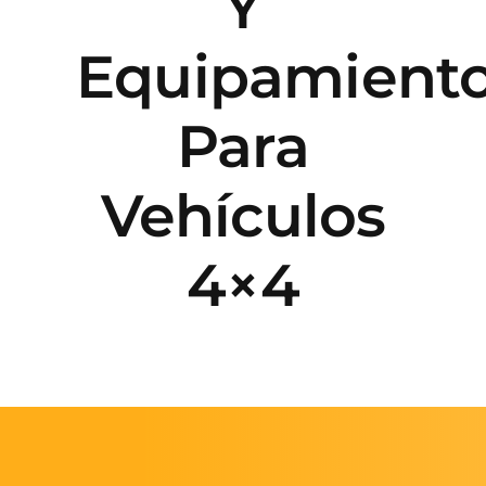
Y
Equipamient
Faq’s
Para
Blog
Vehículos
Contacto
4×4