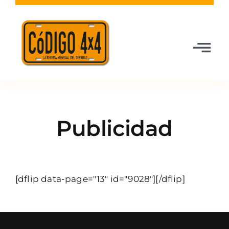
Saltar
al
contenido
Toggle
Navigatio
Codigo 4×4
Publicidad
Última revista
Todas las Revistas
[dflip data-page="13" id="9028"][/dflip]
Media Kit
Partners