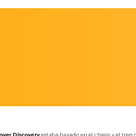
over Discovery
estaba basado en el chasis y el tren