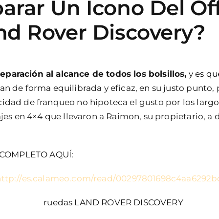
arar Un Icono Del Of
nd Rover Discovery?
aración al alcance de todos los bolsillos,
y es qu
n de forma equilibrada y eficaz, en su justo punto, 
dad de franqueo no hipoteca el gusto por los largos
ajes en 4×4 que llevaron a Raimon, su propietario, a
 COMPLETO AQUÍ:
http://es.calameo.com/read/00297801698c4aa6292b