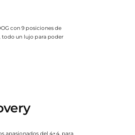
DOG con 9 posiciones de
 todo un lujo para poder
overy
os apasionados del 4×4, para