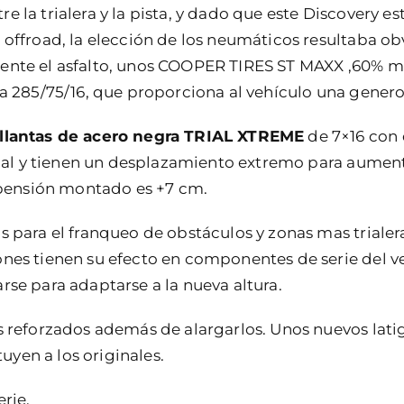
 la trialera y la pista, y dado que este Discovery es
 offroad, la elección de los neumáticos resultaba ob
a frente el asfalto, unos COOPER TIRES ST MAXX ,60% 
a 285/75/16, que proporciona al vehículo una generosa
llantas de acero negra TRIAL XTREME
de 7×16 con 
rial y tienen un desplazamiento extremo para aument
uspensión montado es +7 cm.
s para el franqueo de obstáculos y zonas mas trialer
nes tienen su efecto en componentes de serie del veh
rse para adaptarse a la nueva altura.
s reforzados además de alargarlos. Unos nuevos latig
tuyen a los originales.
rie.