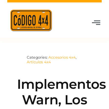
Saltar
al
contenido
Toggle
Navigatio
Codigo 4×4
Categories:
Accesorios 4x4
,
Última revista
Artículos 4x4
Todas las Revistas
Implementos
Media Kit
Warn, Los
Partners