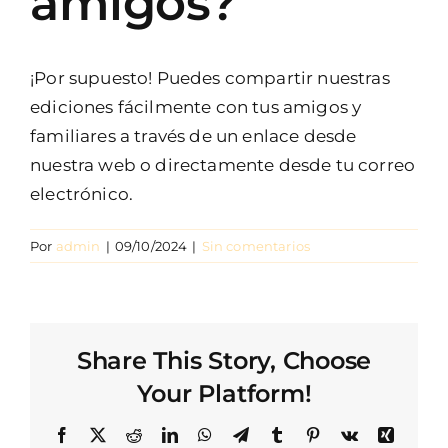
amigos?
Faq’s
¡Por supuesto! Puedes compartir nuestras
ediciones fácilmente con tus amigos y
Blog
familiares a través de un enlace desde
nuestra web o directamente desde tu correo
Contacto
electrónico.
Por
admin
|
09/10/2024
|
Sin comentarios
Share This Story, Choose
Your Platform!
Facebook
X
Reddit
LinkedIn
WhatsApp
Telegram
Tumblr
Pinterest
Vk
Xing